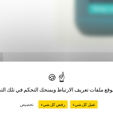
وقع ملفات تعريف الارتباط ويمنحك التحكم في تلك التي
تقبل كل شيء
رفض كل شيء
تخصيص