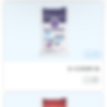
NPK سماد
D-CODER 32
حبّيبات