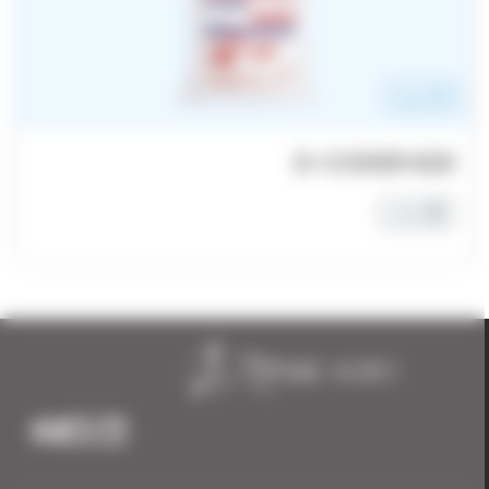
NPK سماد
D-CODER K20
حبّيبات