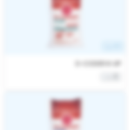
NPK سماد
D-CODER K-UP
حبّيبات