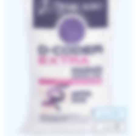
NPK سماد
حبّيبات