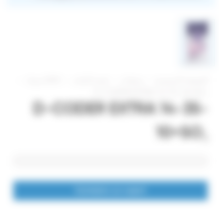
الصفحة الرئيسية
منتجات
تغذية النبات
NPK سماد
D-CODER EXTRA 14-35-10+SO₃
D-CODER EXTRA 14-35-
10+SO₃
Contacter un expert