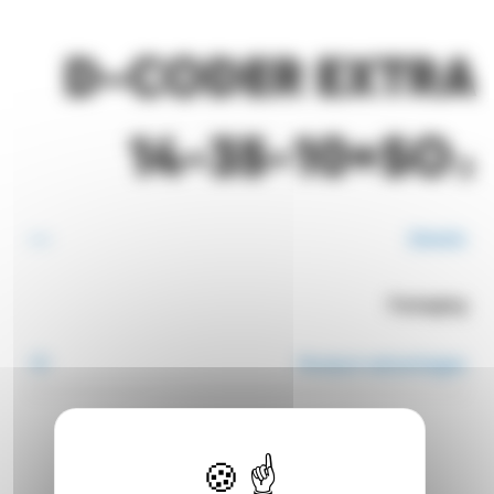
D-CODER EXTRA
14-35-10+SO₃
Details
Packaging
Product advantages