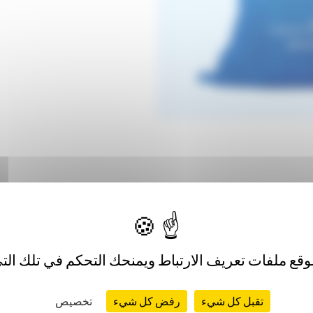
وقع ملفات تعريف الارتباط ويمنحك التحكم في تلك التي
TIM
تقبل كل شيء
رفض كل شيء
تخصيص