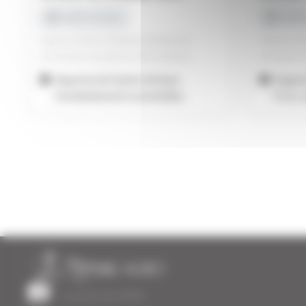
Liquide racinaire
Liquide
Apport direct d’azote nitrique et
Engrais li
correction du pH en sols alcalins.
phosphore
Apporte de l’azote nitrique
Engrai
immédiatement assimilable.
P₂O₅, 
نشاط تابع لمجموعة Roullier