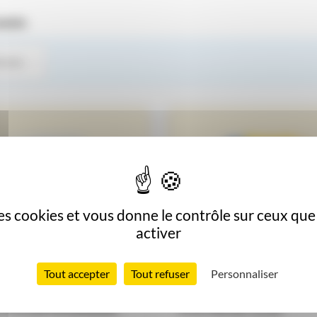
duits
 des cookies et vous donne le contrôle sur ceux qu
activer
Acidifiants
Acidifiants
Tout accepter
Tout refuser
Personnaliser
 PHOSPHORIQUE
SULFACID LCN