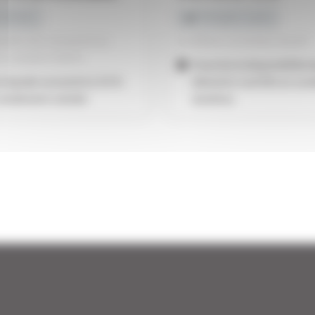
 racinaire
Fertirrigation liquide
quide très concentré en
Acidifiant correcteur de pH
, soluble à 100 %
Favorise la disponibilité 
s liquide concentré à 54 %
éléments nutritifs en con
totalement soluble
alcalines.