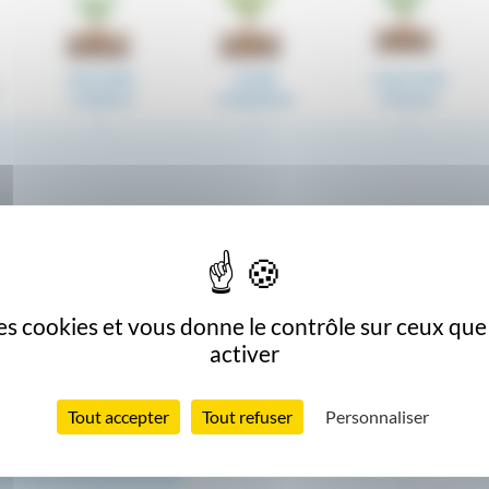
BOUTONS
PLEINE
CHUTE DES
FLORAUX
FLORAISON
PÉTALES
 des cookies et vous donne le contrôle sur ceux qu
activer
Tout accepter
Tout refuser
Personnaliser
)