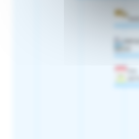
RHI
FERTI
GZ
CO-
ACT