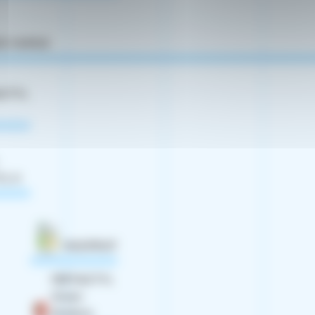
ZO HUMUS
ACTYL
YL H
MAXIFRUIT
FERTIACTYL
Green
Extrême