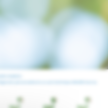
C AGRO MAROC.
nostic personnalisé et un suivi technique détaillé tout au