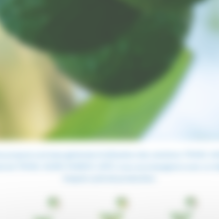
e propose une
base générale
d’utilisation des solutions TIMA
icole de TIMAC AGRO MAROC (ATC)
vous accompagnera avec un diag
long du cycle de production.