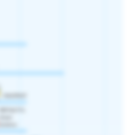
MAXIFRUIT
FERTIACTYL
Green
Extrême