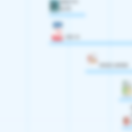
SEACTIV
ELITE
KSC III
RHIZO AMINE