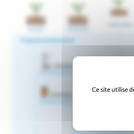
GONFLEMENT
RESERVE
BOURGEON
Programme biostimulants
ORGAPHOS
Ce site utilise
HUMOCAL
TIMASOL II (20-20-20