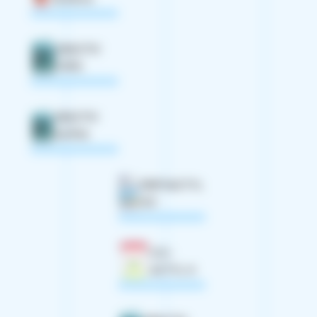
SEACTIV
ORIS
SEACTIV
ALPHA
FERTIACTYL
GZ
CO-
ACTYL H