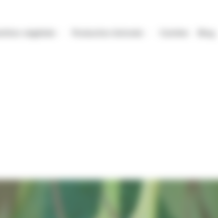
trition végétale
Production Animale
Carrière
Blog